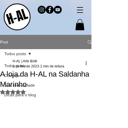
Post
Todos posts
H-AL | Arte têxtil
Todos posts
1 de fev. de 2023
2 min de leitura
A loja da H-AL na Saldanha
Começar
Marinho
Sua comunidade
Avaliado com NaN de 5 estrelas.
Dicas para o blog