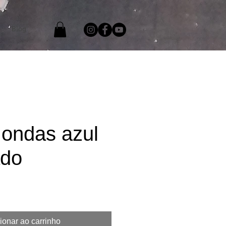
Blog
 ondas azul
ado
ço
ionar ao carrinho