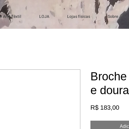
 Arte Têxtil
LOJA
Lojas físicas
Sobre
Broche
e dour
Pre
R$ 183,00
Adic