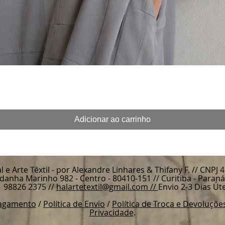
Visualização rápida
Adicionar ao carrinho
e Arte Têxtil - por Alexandre Linhares & Thifany F. //
CNPJ 4
danha Marinho 982 - Centro - 80410-151 //
Curitiba - Paraná 
1 98826 2375 //
halartetextil@gmail.com //
Envio 2-3 Dias Úte
Pagamento
/
Política de Envio
/
Política de Troca e Devoluçõe
Privacidade
.