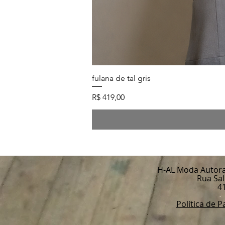
fulana de tal gris
Preço
R$ 419,00
H-AL Moda Autoral 
Rua Sal
4
Política de 