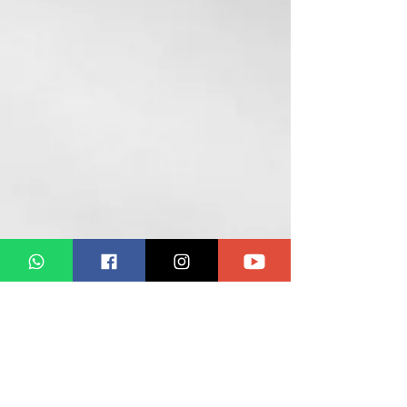
家
展覽
Róseo
peças expostas na vitrine
da