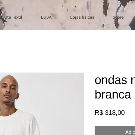
 Arte Têxtil
LOJA
Lojas físicas
Sobre
ondas 
branca
Pre
R$ 318,00
Adic