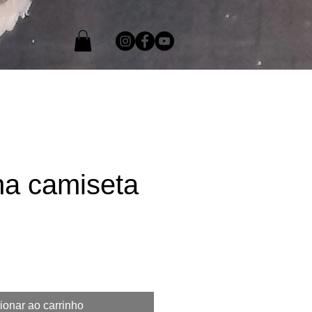
Blog
na camiseta
ço
ionar ao carrinho