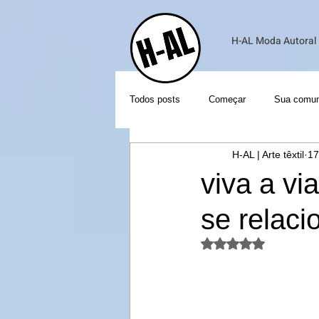
H-AL Moda Autoral e
Todos posts
Começar
Sua comun
H-AL | Arte têxtil
17
viva a vi
se relac
Avaliado com NaN d