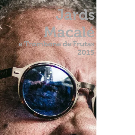
Jards
Macalé
e Trombone de Frutas
2015
fotos:
Rosano
Mauro
Jr.