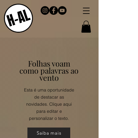
Folhas voam
como palavras ao
vento
Esta é uma oportunidade
de destacar as
novidades. Clique aqui
para editar e
personalizar o texto.
Saiba mais