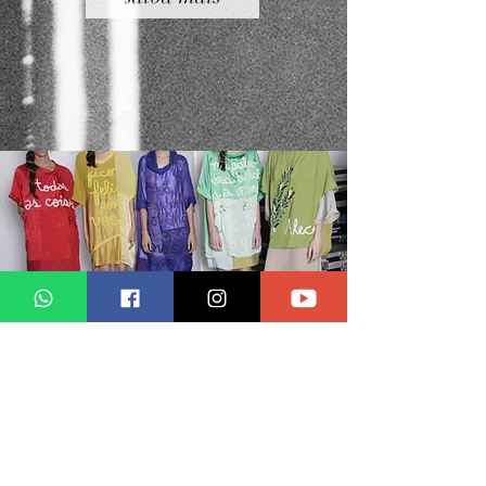
auto
ria
um trabalho genuíno e assinado que
carrega em si o traço do autor - é isso