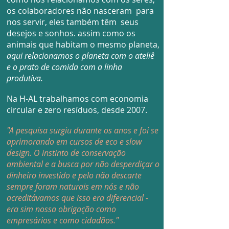
os colaboradores não nasceram para
nos servir, eles também têm seus
desejos e sonhos. assim como os
animais que habitam o mesmo planeta,
aqui relacionamos o planeta com o ateliê
e o prato de comida com a linha
produtiva. ​
Na H-AL trabalhamos com economia
circular e zero resíduos, desde 2007.
"A pesquisa surgiu durante os anos e foi se
aprimorando em cursos de eco e slow
design. O instinto de conservação
ambiental e a busca por não desperdiçar o
dinheiro investido e pelo não descarte
sempre foram naturais em nós e não
acreditávamos que isso era diferencial -
era sim nossa obrigação como
empresários e como cidadãos."