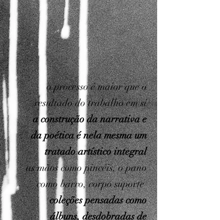
o processo é maior que o
resultado do trabalho em si
a construção da narrativa e
da poética é nela mesma um
tratado artístico integral
as mãos como pincéis, o pano
como barro, corpo suporte
coleções pensadas como
álbuns, desdobradas de