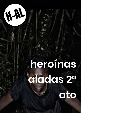
heroínas
aladas 2°
ato
}