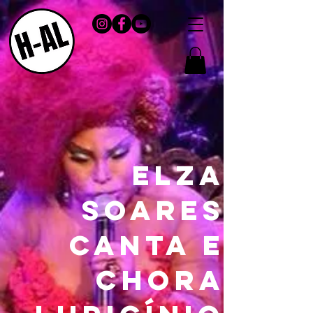
Elza
Soares
canta e
chora