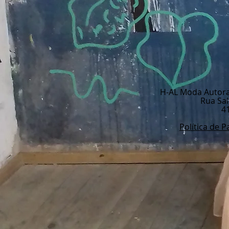
H-AL Moda Autoral 
Rua Sal
4
Política de 