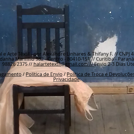
e Arte Têxtil - por Alexandre Linhares & Thifany F. //
CNPJ 4
danha Marinho 982 - Centro - 80410-151 //
Curitiba - Paraná 
1 98826 2375 //
halartetextil@gmail.com //
Envio 2-3 Dias Úte
Pagamento
/
Política de Envio
/
Política de Troca e Devoluçõe
Privacidade
.